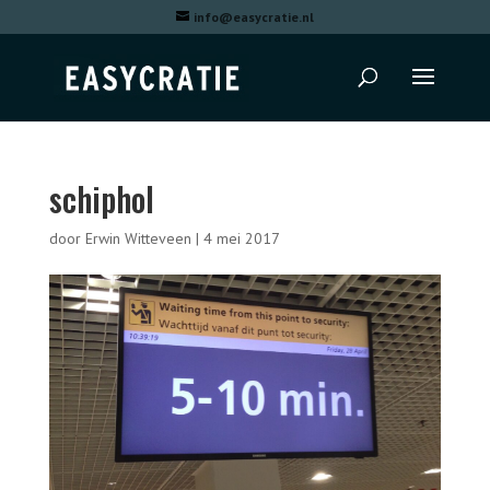
info@easycratie.nl
schiphol
door
Erwin Witteveen
|
4 mei 2017