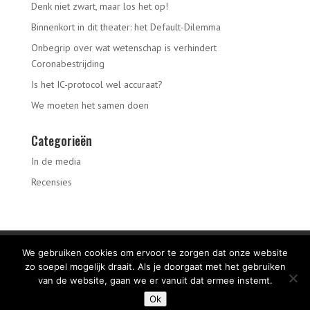
Denk niet zwart, maar los het op!
Binnenkort in dit theater: het Default-Dilemma
Onbegrip over wat wetenschap is verhindert
Coronabestrijding
Is het IC-protocol wel accuraat?
We moeten het samen doen
Categorieën
In de media
Recensies
Easycratie
De easycratische bibliotheek
We gebruiken cookies om ervoor te zorgen dat onze website
Nooit Af
De schrijvers
Weblog
zo soepel mogelijk draait. Als je doorgaat met het gebruiken
Contact opnemen
van de website, gaan we er vanuit dat ermee instemt.
Ok