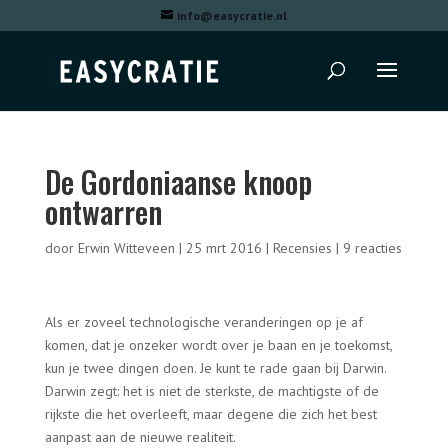
info@easycratie.nl
De Gordoniaanse knoop
ontwarren
door
Erwin Witteveen
|
25 mrt 2016
|
Recensies
|
9 reacties
Als er zoveel technologische veranderingen op je af
komen, dat je onzeker wordt over je baan en je toekomst,
kun je twee dingen doen. Je kunt te rade gaan bij Darwin.
Darwin zegt: het is niet de sterkste, de machtigste of de
rijkste die het overleeft, maar degene die zich het best
aanpast aan de nieuwe realiteit.