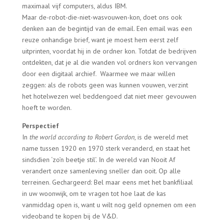
maximaal vijf computers, aldus IBM.
Maar de-robot-die-niet-wasvouwen-kon, doet ons ook
denken aan de begintijd van de email. Een email was een
reuze onhandige brief, want je moest hem eerst zelf
uitprinten, voordat hij in de ordner kon. Totdat de bedrijven
ontdekten, dat je al die wanden vol ordners kon vervangen
door een digitaal archief. Waarmee we maar willen
zeggen: als de robots geen was kunnen vouwen, verzint
het hotelwezen wel beddengoed dat niet meer gevouwen
hoeft te worden.
Perspectief
In
the world according to Robert Gordon
, is de wereld met
name tussen 1920 en 1970 sterk veranderd, en staat het
sindsdien ‘zo’n beetje stil’. In de wereld van Nooit Af
verandert onze samenleving sneller dan ooit. Op alle
terreinen. Gechargeerd: Bel maar eens met het bankfiliaal
in uw woonwijk, om te vragen tot hoe laat de kas
vanmiddag open is, want u wilt nog geld opnemen om een
videoband te kopen bij de V&D.