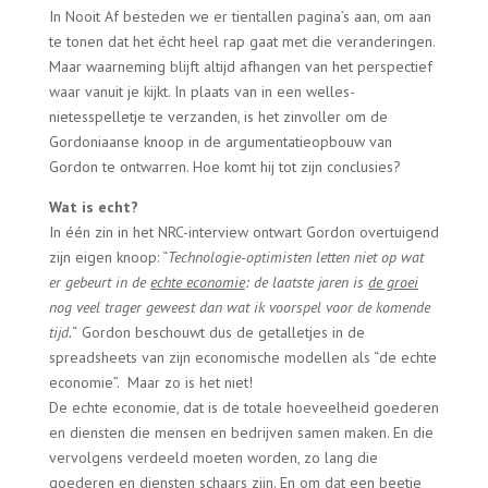
In Nooit Af besteden we er tientallen pagina’s aan, om aan
te tonen dat het écht heel rap gaat met die veranderingen.
Maar waarneming blijft altijd afhangen van het perspectief
waar vanuit je kijkt. In plaats van in een welles-
nietesspelletje te verzanden, is het zinvoller om de
Gordoniaanse knoop in de argumentatieopbouw van
Gordon te ontwarren. Hoe komt hij tot zijn conclusies?
Wat is echt?
In één zin in het NRC-interview ontwart Gordon overtuigend
zijn eigen knoop: “
Technologie-optimisten letten niet op wat
er gebeurt in de
echte economie
: de laatste jaren is
de groei
nog veel trager geweest dan wat ik voorspel voor de komende
tijd.
“
Gordon beschouwt dus de getalletjes in de
spreadsheets van zijn economische modellen als “de echte
economie”. Maar zo is het niet!
De echte economie, dat is de totale hoeveelheid goederen
en diensten die mensen en bedrijven samen maken. En die
vervolgens verdeeld moeten worden, zo lang die
goederen en diensten schaars zijn. En om dat een beetje