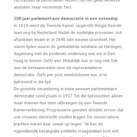
zal trachten te beoordelen. Anders zijn het geen serieuze
analisten, maar vermomde fans.
200 jaar parlementaire democratie in een notendop
In 1814 werd de Tweede Kamer opgericht. België hoorde
toen nog bij Nederland. Nadat de zuidelijke provincies zich
afsplitsten, kwam er in 1848 een nieuwe Grondwet.
Het
waren tijden waarin de gemiddelde notabele uit Harlingen,
dagenlang met de postkoets onderweg was om in Den
Haag te komen. Zelfs een Afsluitdijk was er nog niet. Dát
was de bestaansreden voor de representatieve
democratie. Zelfs per post meebeslissen was al te
tijdrovend in die tijd.
De grootste verandering in twee eeuwen parlementaire
democratie vond plaats in 1917. Tot die tijd mochten alleen
maar mannen hun stem uitbrengen bij een Tweede
Kamerverkiezing. Progressieve geesten streden ervoor dat
ook vrouwen stemrecht zouden krijgen. De conservatieve
krachten waren daar zwaar op tegen. ‘”Je kon de
ingewikkelde belangrijke politieke vraagstukken toch niet