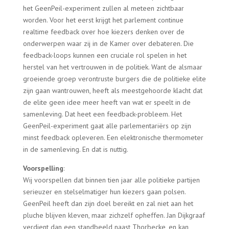
het GeenPeil-experiment zullen al meteen zichtbaar
worden. Voor het eerst krijgt het parlement continue
realtime feedback over hoe kiezers denken over de
onderwerpen waar zij in de Kamer over debateren. Die
feedback-loops kunnen een cruciale rol spelen in het
herstel van het vertrouwen in de politiek. Want de alsmaar
groeiende groep verontruste burgers die de politieke elite
zijn gaan wantrouwen, heeft als meestgehoorde klacht dat
de elite geen idee meer heeft van wat er speelt in de
samenleving. Dat heet een feedback-probleem. Het
GeenPeil-experiment gaat alle parlementariërs op zijn
minst feedback opleveren. Een elektronische thermometer
in de samenleving. En dat is nuttig.
Voorspelling
:
Wij voorspellen dat binnen tien jaar alle politieke partijen
serieuzer en stelselmatiger hun kiezers gaan polsen.
GeenPeil heeft dan zijn doel bereikt en zal niet aan het
pluche blijven kleven, maar zichzelf opheffen. Jan Dijkgraaf
verdient dan een standbeeld naast Thorbecke, en kan