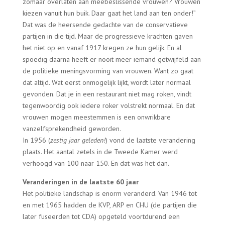
zomaar overlaten aan meebeslissende vrouwen? Vrouwen
kiezen vanuit hun buik. Daar gaat het land aan ten onder!”
Dat was de heersende gedachte van de conservatieve
partijen in die tijd. Maar de progressieve krachten gaven
het niet op en vanaf 1917 kregen ze hun gelijk. En al
spoedig daarna heeft er nooit meer iemand getwijfeld aan
de politieke meningsvorming van vrouwen. Want zo gaat
dat altijd. Wat eerst onmogelijk lijkt, wordt later normaal
gevonden. Dat je in een restaurant niet mag roken, vindt
tegenwoordig ook iedere roker volstrekt normaal. En dat
vrouwen mogen meestemmen is een onwrikbare
vanzelfsprekendheid geworden.
In 1956 (
zestig jaar geleden!
) vond de laatste verandering
plaats. Het aantal zetels in de Tweede Kamer werd
verhoogd van 100 naar 150. En dat was het dan.
Veranderingen in de laatste 60 jaar
Het politieke landschap is enorm veranderd. Van 1946 tot
en met 1965 hadden de KVP, ARP en CHU (de partijen die
later fuseerden tot CDA) opgeteld voortdurend een