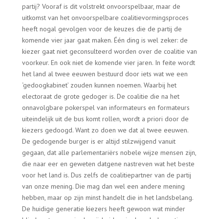
partij? Vooraf is dit volstrekt onvoorspelbaar, maar de
uitkomst van het onvoorspelbare coalitievormingsproces
heeft nogal gevolgen voor de keuzes die de partij de
komende vier jaar gaat maken. Één ding is wel zeker: de
kiezer gaat niet geconsulteerd worden over de coalitie van
voorkeur. En ook niet de komende vier jaren. In feite wordt
het land al twee eeuwen bestuurd door iets wat we een
‘gedoogkabinet’ zouden kunnen noemen. Waarbij het
electoraat de grote gedoger is. De coalitie die na het
onnavolgbare pokerspel van informateurs en formateurs
uiteindelijk uit de bus komt rollen, wordt a priori door de
kiezers gedoogd. Want zo doen we dat al twee eeuwen.
De gedogende burger is er altijd stilzwijgend vanuit
gegaan, dat alle parlementariërs nobele wijze mensen zijn,
die naar eer en geweten datgene nastreven wat het beste
voor het land is. Dus zelfs de coalitiepartner van de partij
van onze mening. Die mag dan wel een andere mening
hebben, maar op zijn minst handelt die in het landsbelang.
De huidige generatie kiezers heeft gewoon wat minder