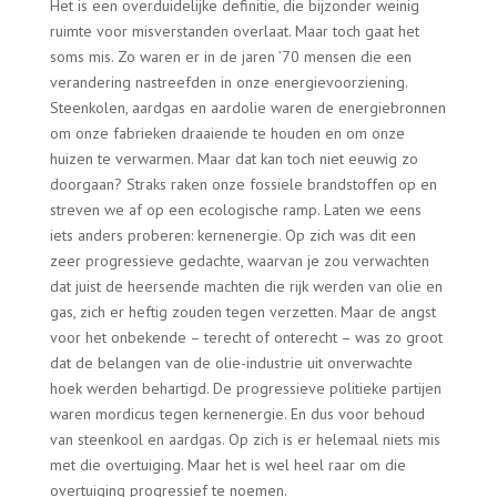
Het is een overduidelijke definitie, die bijzonder weinig
ruimte voor misverstanden overlaat. Maar toch gaat het
soms mis. Zo waren er in de jaren ’70 mensen die een
verandering nastreefden in onze energievoorziening.
Steenkolen, aardgas en aardolie waren de energiebronnen
om onze fabrieken draaiende te houden en om onze
huizen te verwarmen. Maar dat kan toch niet eeuwig zo
doorgaan? Straks raken onze fossiele brandstoffen op en
streven we af op een ecologische ramp. Laten we eens
iets anders proberen: kernenergie. Op zich was dit een
zeer progressieve gedachte, waarvan je zou verwachten
dat juist de heersende machten die rijk werden van olie en
gas, zich er heftig zouden tegen verzetten. Maar de angst
voor het onbekende – terecht of onterecht – was zo groot
dat de belangen van de olie-industrie uit onverwachte
hoek werden behartigd. De progressieve politieke partijen
waren mordicus tegen kernenergie. En dus voor behoud
van steenkool en aardgas. Op zich is er helemaal niets mis
met die overtuiging. Maar het is wel heel raar om die
overtuiging progressief te noemen.