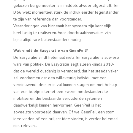
gekozen burgemeester is inmiddels alweer afgeschaft.
En
D’66 wekt momenteel sterk de indruk eerder tegenstander
te zijn van referenda dan voorstander.
Veranderingen van binnenuit het systeem zijn kennelijk
heel lastig te realiseren. Voor doorbraakinnovaties zijn
bijna altijd rare buitenstaanders nodig.
Wat vindt de Easycratie van GeenPeil?
De Easycratie vindt helemaal niets. En Easycratie is sowieso
wars van politiek. De Easycratie zegt alleen -sinds 2010-
dat de wereld dusdanig is veranderd, dat het steeds vaker
zal voorkomen dat een willekeurig individu met een
vernieuwend idee, er in zal kunnen slagen om met behulp
van een beetje internet een zwerm medestanders te
mobiliseren die bestaande verouderde systemen
daadwerkelijk kunnen hervormen. GeenPeil is het
zoveelste voorbeeld daarvan. Of we GeenPeil een stom
idee vinden of een briljant idee vinden, is verder helemaal
niet relevant.