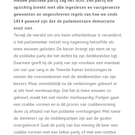
nieuwe politieke partij zag het licht. Een partij die
opzichtig breekt met alle ingesleten en vastgeroeste
gewoontes en ongeschreven regels van hoe we sinds
1814 gewend zijn dat de parlementaire democratie
eruit ziet.
Terwijl de wereld om ons heen onherkenbaar is veranderd,
is het parlementair stelsel nog nagenoeg hetzelfde als
twee eeuwen geleden. De kiezer brengt zijn stem uit op
de politieke partij die het dichtst bij zijn denkbeelden ligt.
Daarmee geeft hij de partij van zijn voorkeur een mandaat
om vier jaar lang in de Tweede Kamer beslissingen te
nemen die overeenkomen met de denkbeelden van zijn
kiezers. Maar onmiddellijk na de verkiezingen gebeurt er
al iets heel merkwaardigs. Dat het al twee eeuwen zo
gebeurt, maakt het niet minder merkwaardig. Partijen gaan
een coalitie vormen en in dit proces van coalitievorming
doen zij afstand van hun politieke overtuigingen. Met name
de stemmers op de middenpartijen zijn aan de goden
overgeleverd. Gaat de partij van hun mening dit keer een
coalitie vormen met een linkse partij, of met een rechtse