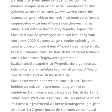
De angst dat al die GeenPeil-leden straks domme
buikbeslissingen gaan nemen in de Tweede Kamer, daar
geloven we niet zo in. Laten we wel wezen: diezelfde
domme burgers hebben toch ook maar mooi op schijnbaar
ongeregelde wijze een Wikipedia geschreven met zijn
allen? Alsof dat zo’n slechte encyclopedie is geworden.
Maar daar was de gevestigde orde wel heel bang voor,
omstreeks 2000. Gewone burgers zonder opleiding die
zomaar ongecontroleerd een Wikipedia gaan schrijven, dat
kan toch helemaal niet? Die staat straks stampvol fouten en
onzin! Maar nietes. Tegenwoordig citeren de
kwaliteitsmedia dagelijks uit Wikipedia, die algemeen als
betrouwbare onafhankelijke bron wordt aanvaard. Waarom
zou dat met GeenPeil straks anders zijn?
Maar zeker weten doen we het natuurlijk niet. Daarom
hebben we ook een experiment nodig, om het te
ontdekken. Het mooiste zou zijn als GeenPeil straks 1 of 2
zetels heeft. Want dan is het risico nihil, als het experiment
fout uitpakt, bijvoorbeeld als het te fraudegevoelig blijkt te
zijn. Maar 1 à 2 gemanipuleerde stemmen op een totaal