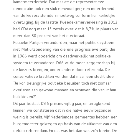
kamermeerderheid. Dat maakte de representatieve
democratie ook een stuk eenvoudiger; een meerderheid
van de kiezers stemde simpelweg conform hun kerkelijke
overtuiging. Bij de laatste Tweedekamerverkiezing in 2012
had CDA nog maar 13 zetels over: dat is 8,7%, in plaats van
meer dan 50 procent van het electoraat.
Politieke Partijen veranderden, maar het politiek systeem
niet. Met uitzondering van die ene progressieve partij die
in 1966 werd opgericht om daadwerkelijk het politieke
systeem te veranderen. D66 wilde meer zeggenschap bij
de kiezers brengen, onder andere door referenda. De
conservatieve krachten vonden dat maar een slecht idee:
“Je kon belangrijke politieke besluiten toch niet zomaar
overlaten aan gewone mannen en vrouwen die vanuit hun
buik kiezen?”
Dit jaar bestaat D’66 precies vijftig jaar, en terugkijkend
kunnen we constateren dat in die halve eeuw bijzonder
weinig is bereikt. Vijf Nederlandse gemeentes hebben een
burgemeester gekregen op basis van de uitkomst van een
geldig referendum. En dat was het dan wel zo’n beetje. De