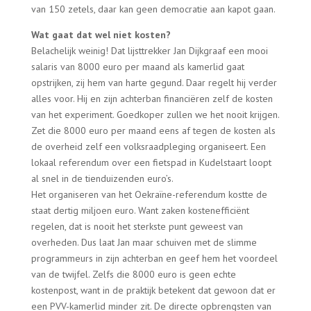
van 150 zetels, daar kan geen democratie aan kapot gaan.
Wat gaat dat wel niet kosten?
Belachelijk weinig! Dat lijsttrekker Jan Dijkgraaf een mooi
salaris van 8000 euro per maand als kamerlid gaat
opstrijken, zij hem van harte gegund. Daar regelt hij verder
alles voor. Hij en zijn achterban financiëren zelf de kosten
van het experiment. Goedkoper zullen we het nooit krijgen.
Zet die 8000 euro per maand eens af tegen de kosten als
de overheid zelf een volksraadpleging organiseert. Een
lokaal referendum over een fietspad in Kudelstaart loopt
al snel in de tienduizenden euro’s.
Het organiseren van het Oekraïne-referendum kostte de
staat dertig miljoen euro. Want zaken kostenefficiënt
regelen, dat is nooit het sterkste punt geweest van
overheden. Dus laat Jan maar schuiven met de slimme
programmeurs in zijn achterban en geef hem het voordeel
van de twijfel. Zelfs die 8000 euro is geen echte
kostenpost, want in de praktijk betekent dat gewoon dat er
een PVV-kamerlid minder zit. De directe opbrengsten van