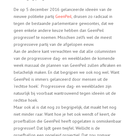
De op 5 december 2016 gelanceerde ideeën van de
nieuwe politieke partij
GeenPeil
, druisen zo radicaal in
tegen de bestaande parlementaire gewoontes, dat we
geen enkele andere keuze hebben dan GeenPeil
progressief te noemen. Misschien zelfs wel de meest
progressieve partij van de afgelopen eeuw.
Aan de andere kant verwachten we dat alle columnisten
van de progressieve dag- en weekbladen de komende
week massaal de plannen van GeenPeil zullen afkraken en
belachelijk maken. En dat begrijpen we ook nog wel. Want
GeenPeil is immers gelanceerd door mensen uit de
‘rechtse hoek’.
Progressieve dag- en weekbladen zijn
natuurlijk bij voorbaat wantrouwend tegen ideeën uit de
rechtse hoek.
Maar ook al is dat nog zo begrijpelijk, dat maakt het nog
niet minder raar. Want hoe je het ook wendt of keert, de
proefballon die GeenPeil heeft opgelaten is onmiskenbaar
progressief. Dat lijdt geen twijfel. Wellicht is de
proefballon een ongeleid projectiel. Dat zou zomaar