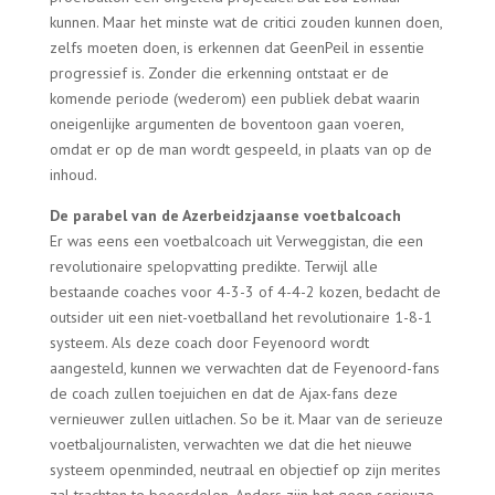
kunnen. Maar het minste wat de critici zouden kunnen doen,
zelfs moeten doen, is erkennen dat GeenPeil in essentie
progressief is. Zonder die erkenning ontstaat er de
komende periode (wederom) een publiek debat waarin
oneigenlijke argumenten de boventoon gaan voeren,
omdat er op de man wordt gespeeld, in plaats van op de
inhoud.
De parabel van de Azerbeidzjaanse voetbalcoach
Er was eens een voetbalcoach uit Verweggistan, die een
revolutionaire spelopvatting predikte. Terwijl alle
bestaande coaches voor 4-3-3 of 4-4-2 kozen, bedacht de
outsider uit een niet-voetballand het revolutionaire 1-8-1
systeem. Als deze coach door Feyenoord wordt
aangesteld, kunnen we verwachten dat de Feyenoord-fans
de coach zullen toejuichen en dat de Ajax-fans deze
vernieuwer zullen uitlachen. So be it. Maar van de serieuze
voetbaljournalisten, verwachten we dat die het nieuwe
systeem openminded, neutraal en objectief op zijn merites