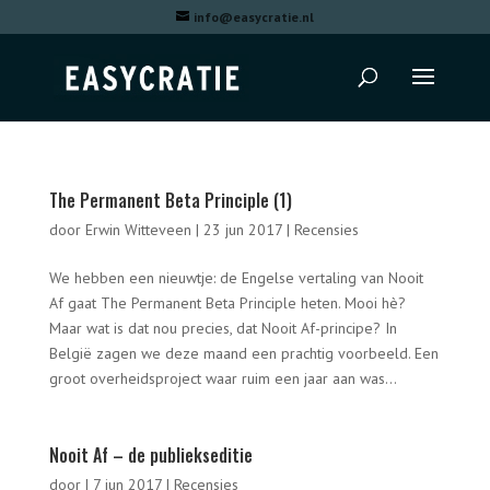
info@easycratie.nl
The Permanent Beta Principle (1)
door
Erwin Witteveen
|
23 jun 2017
|
Recensies
We hebben een nieuwtje: de Engelse vertaling van Nooit
Af gaat The Permanent Beta Principle heten. Mooi hè?
Maar wat is dat nou precies, dat Nooit Af-principe? In
België zagen we deze maand een prachtig voorbeeld. Een
groot overheidsproject waar ruim een jaar aan was...
Nooit Af – de publiekseditie
door
|
7 jun 2017
|
Recensies