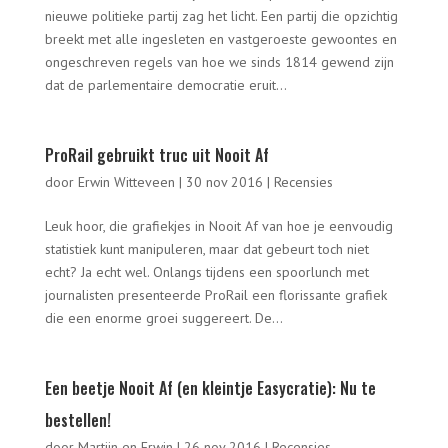
nieuwe politieke partij zag het licht. Een partij die opzichtig
breekt met alle ingesleten en vastgeroeste gewoontes en
ongeschreven regels van hoe we sinds 1814 gewend zijn
dat de parlementaire democratie eruit...
ProRail gebruikt truc uit Nooit Af
door
Erwin Witteveen
|
30 nov 2016
|
Recensies
Leuk hoor, die grafiekjes in Nooit Af van hoe je eenvoudig
statistiek kunt manipuleren, maar dat gebeurt toch niet
echt? Ja echt wel. Onlangs tijdens een spoorlunch met
journalisten presenteerde ProRail een florissante grafiek
die een enorme groei suggereert. De...
Een beetje Nooit Af (en kleintje Easycratie): Nu te
bestellen!
door
Martijn en Erwin
|
26 nov 2016
|
Recensies